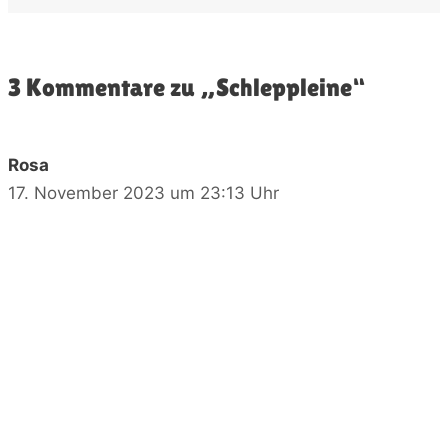
3 Kommentare zu „Schleppleine“
Rosa
17. November 2023 um 23:13 Uhr
Hallo Ariane,
ich nutze für meine Hündin die automatische Auf-
und Abrollleine, die ich an einem Gürtel an
meinem Bauch befestige. So habe ich meine
Hände frei, kann aber mit Hand jederzeit
eingreifen, Leine verkürzen oder verlängern.
Meine Hündin kann so 5 m frei laufen,
schnuppern usw. Wenn zB zu nah an anderen