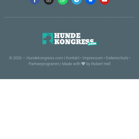
© 2026 –
Hundekongress.com
|
Kontakt
•
Impressum
•
Datenschutz
•
Partnerprogramm
|
Made with
by Robert Hell