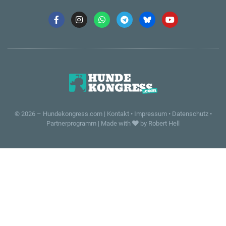
© 2026 –
Hundekongress.com
|
Kontakt
•
Impressum
•
Datenschutz
•
Partnerprogramm
|
Made with
by Robert Hell