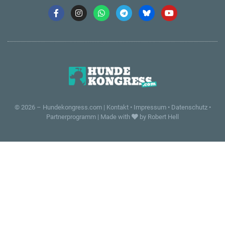
© 2026 –
Hundekongress.com
|
Kontakt
•
Impressum
•
Datenschutz
•
Partnerprogramm
|
Made with
by Robert Hell